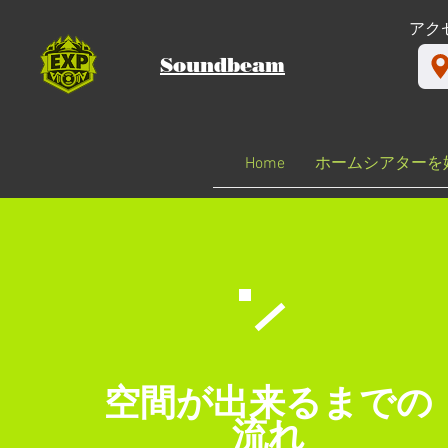
​アク
Soundbeam
Home
ホームシアターを
空間が出来るまでの
​流れ