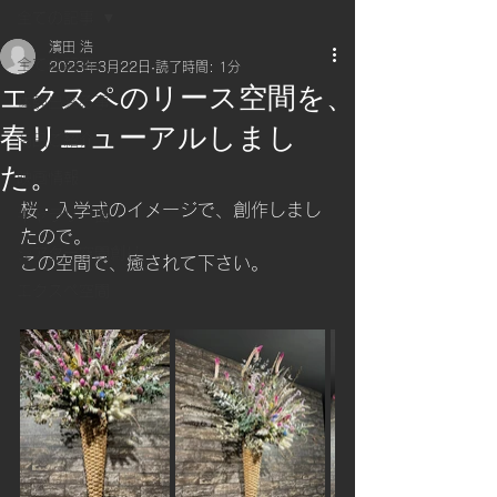
全ての記事
濱田 浩
全ての記事
2023年3月22日
読了時間: 1分
エクスペのリース空間を、
体験出来る事
春リニューアルしまし
商品ご紹介
た。
映画情報
桜・入学式のイメージで、創作しまし
ギャラリー館
たので。
シアター空間創り
この空間で、癒されて下さい。
エクスペ空間