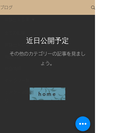
ブログ
体験出来る事
全ての記事
近日公開予定
体験出来る事
その他のカテゴリーの記事を見まし
商品ご紹介
ょう。
映画情報
ギャラリー館
シアター空間創
home
り
エクスペ空間